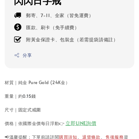
閃閃日字戒
郵寄、7-11、全家（皆免運費）
匯款、刷卡（免手續費）
附黃金保證卡、包裝盒（若需提袋請備註）
分享
材質｜純金 Pure Gold (24K金）
重量｜約
錢
0.15
尺寸｜固定式戒圍
立即LINE詢價
價格｜依國際金價每日浮動
👉
📢溫馨提醒：下單前請詳閱
購買須知
退貨條款
售後服務
資
、
、