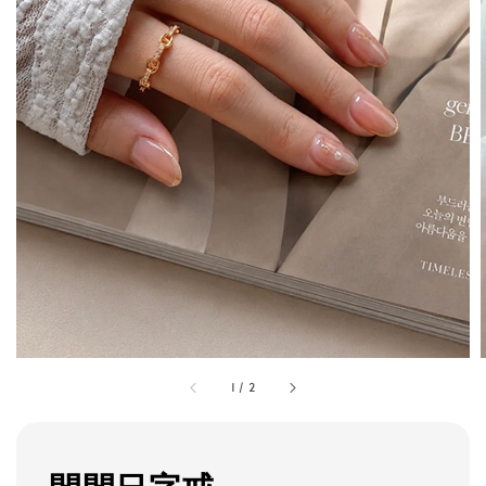
1
/
2