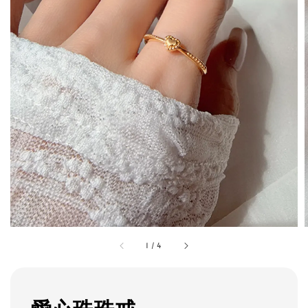
1
/
4