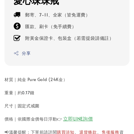
愛心珠珠戒
郵寄、7-11、全家（皆免運費）
匯款、刷卡（免手續費）
附黃金保證卡、包裝盒（若需提袋請備註）
分享
材質｜純金 Pure Gold (24K金）
重量｜約
錢
0.17
尺寸｜固定式戒圍
立即LINE詢價
價格｜依國際金價每日浮動
👉
📢溫馨提醒：下單前請詳閱
購買須知
退貨條款
售後服務
資
、
、