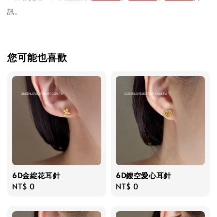
訊。
您可能也喜歡
6D金綻花耳針
6D鏤空愛心耳針
Regular
NT$ 0
Regular
NT$ 0
price
price