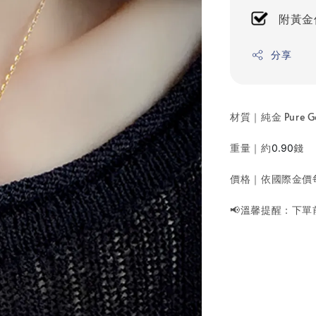
附黃金
分享
材質｜純金 Pure G
重量｜約
錢
0.90
價格｜依國際金價
📢溫馨提醒：下單