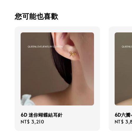
您可能也喜歡
6D 迷你蝴蝶結耳針
6D六
Regular
NT$ 3,210
Regula
NT$ 3,
price
price