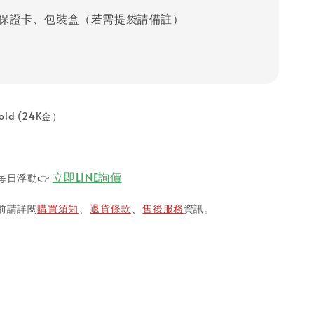
保證卡、包裝盒（若需提袋請備註）
old (24K金）
立即LINE詢價
每日浮動
👉
前請詳閱
購買須知
退貨條款
售後服務
資訊。
、
、