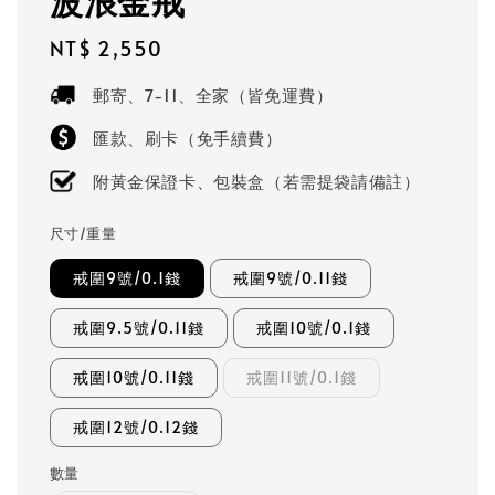
波浪金戒
Regular
NT$ 2,550
price
郵寄、7-11、全家（皆免運費）
匯款、刷卡（免手續費）
附黃金保證卡、包裝盒（若需提袋請備註）
尺寸/重量
戒圍9號/0.1錢
戒圍9號/0.11錢
戒圍9.5號/0.11錢
戒圍10號/0.1錢
戒圍10號/0.11錢
戒圍11號/0.1錢
戒圍12號/0.12錢
數量