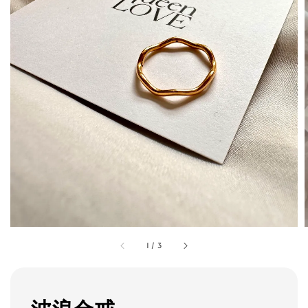
1
/
3