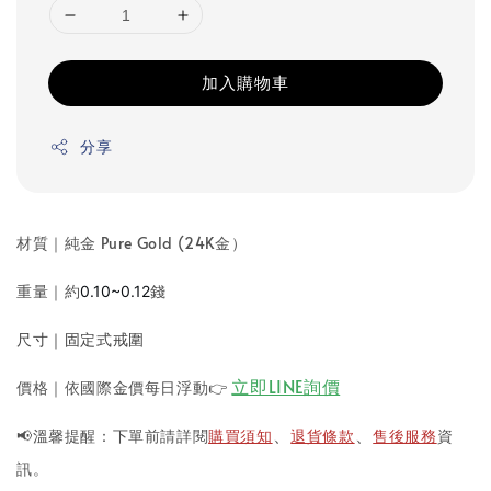
加入購物車
分享
材質｜純金 Pure Gold (24K金）
重量｜約
錢
0.10~0.12
尺寸｜固定式戒圍
立即LINE詢價
價格｜依國際金價每日浮動
👉
📢溫馨提醒：下單前請詳閱
購買須知
退貨條款
售後服務
資
、
、
訊。