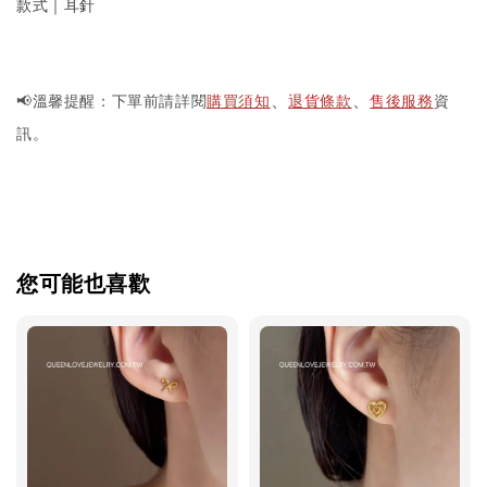
款式｜耳針
📢溫馨提醒：下單前請詳閱
購買須知
退貨條款
售後服務
資
、
、
訊。
您可能也喜歡