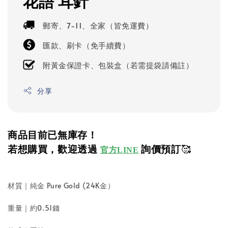
花語 耳針
郵寄、7-11、全家（皆免運費）
匯款、刷卡（免手續費）
附黃金保證卡、包裝盒（若需提袋請備註）
分享
商品目前已無庫存！
若想購買，歡迎透過
詢價預訂
🥰
官方LINE
材質｜純金 Pure Gold (24K金）
重量｜約0.51錢