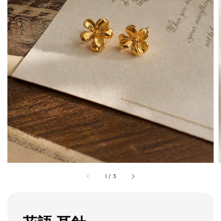
1
/
3