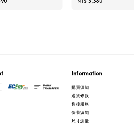
r
890
Regular
NT$ 3,380
price
pt
Information
購買須知
退貨條款
售後服務
保養須知
尺寸測量