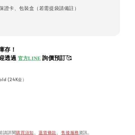
保證卡、包裝盒（若需提袋請備註）
庫存！
迎透過
詢價預訂
🥰
官方LINE
old (24K金）
前請詳閱
購買須知
退貨條款
售後服務
資訊。
、
、