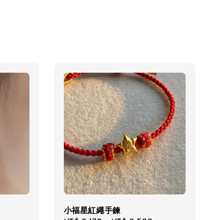
小福星紅繩手鍊