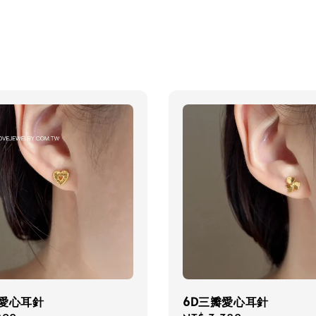
空愛心耳針
6D三瓣愛心耳針