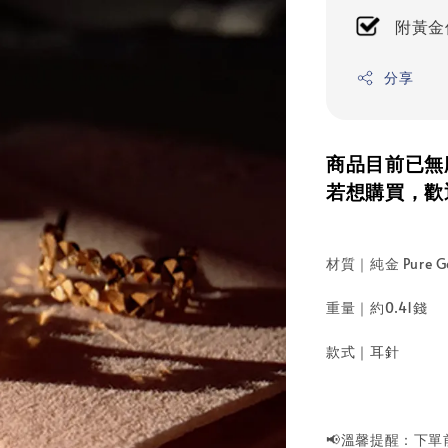
附黃金
分享
商品目前已無
若想購買，歡
材質｜純金 Pure G
重量｜約0.41錢
款式｜耳針
📢溫馨提醒：下單