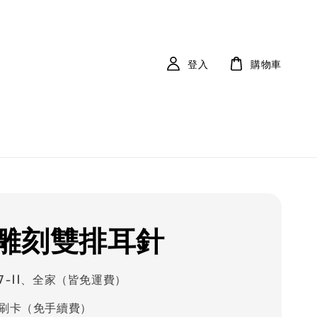
登入
購物車
雕刻雙排耳針
7-11、全家（皆免運費）
刷卡（免手續費）