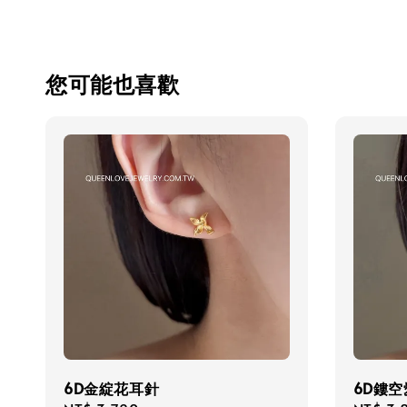
您可能也喜歡
6D金綻花耳針
6D鏤