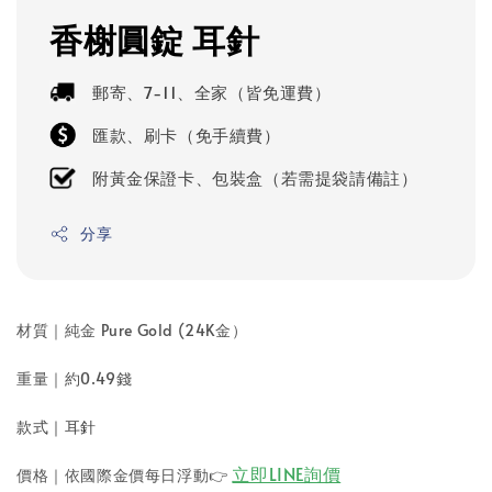
香榭圓錠 耳針
郵寄、7-11、全家（皆免運費）
匯款、刷卡（免手續費）
附黃金保證卡、包裝盒（若需提袋請備註）
分享
材質｜純金 Pure Gold (24K金）
重量｜約0.49錢
款式｜耳針
立即LINE詢價
價格｜依國際金價每日浮動
👉