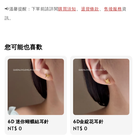
📢溫馨提醒：下單前請詳閱
購買須知
退貨條款
售後服務
資
、
、
訊。
您可能也喜歡
6D 迷你蝴蝶結耳針
6D金綻花耳針
Regular
NT$ 0
Regular
NT$ 0
price
price