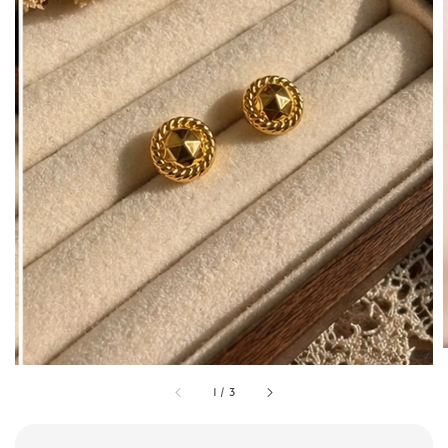
1
/
3