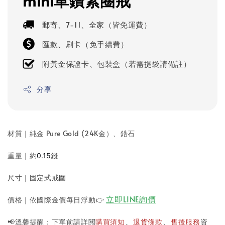
mini單鑽素圈戒
郵寄、7-11、全家（皆免運費）
匯款、刷卡（免手續費）
附黃金保證卡、包裝盒（若需提袋請備註）
分享
材質｜純金 Pure Gold (24K金）
、鋯石
重量｜約
錢
0.15
尺寸｜固定式戒圍
立即LINE詢價
價格｜依國際金價每日浮動
👉
📢溫馨提醒：下單前請詳閱
購買須知
退貨條款
售後服務
資
、
、