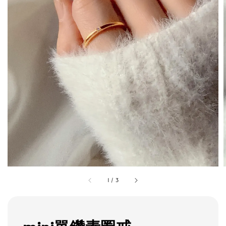
1
/
3