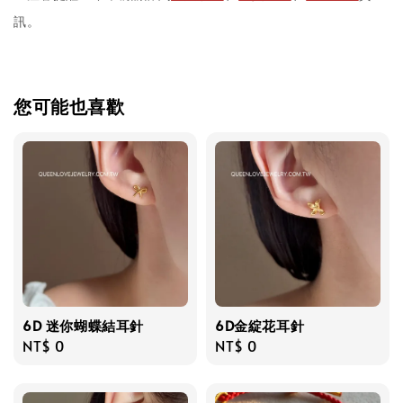
訊。
您可能也喜歡
6D 迷你蝴蝶結耳針
6D金綻花耳針
Regular
NT$ 0
Regular
NT$ 0
price
price