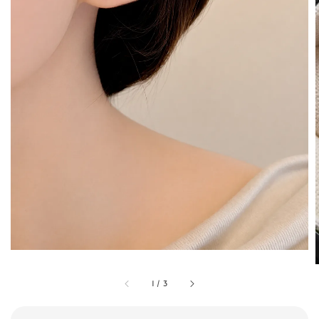
1
/
3