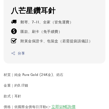
八芒星鑽耳針
郵寄、7-11、全家（皆免運費）
匯款、刷卡（免手續費）
附黃金保證卡、包裝盒（若需提袋請備註）
分享
材質｜純金 Pure Gold (24K金)
、鋯石
金重｜
約0.17錢
款式｜耳針
立即LINE詢價
價格｜依國際金價每日浮動
👉