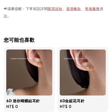
📢溫馨提醒：下單前請詳閱
購買須知
退貨條款
售後服務
資
、
、
訊。
您可能也喜歡
6D 迷你蝴蝶結耳針
6D金綻花耳針
Regular
NT$ 0
Regular
NT$ 0