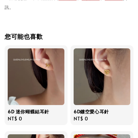
訊。
您可能也喜歡
6D 迷你蝴蝶結耳針
6D鏤空愛心耳針
Regular
NT$ 0
Regular
NT$ 0
price
price