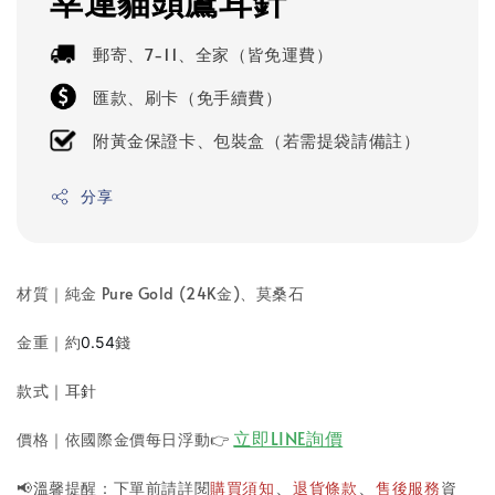
幸運貓頭鷹耳針
郵寄、7-11、全家（皆免運費）
匯款、刷卡（免手續費）
附黃金保證卡、包裝盒（若需提袋請備註）
分享
材質｜純金 Pure Gold (24K金)
、莫桑石
金重｜
約
錢
0.54
款式｜耳針
立即LINE詢價
價格｜依國際金價每日浮動
👉
📢溫馨提醒：下單前請詳閱
購買須知
退貨條款
售後服務
資
、
、