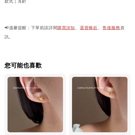
款式｜耳針
📢溫馨提醒：下單前請詳閱
購買須知
退貨條款
售後服務
資
、
、
訊。
您可能也喜歡