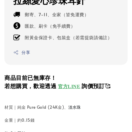
拉絲愛心珍珠耳針
郵寄、7-11、全家（皆免運費）
匯款、刷卡（免手續費）
附黃金保證卡、包裝盒（若需提袋請備註）
分享
商品目前已無庫存！
若想購買，歡迎透過
詢價預訂
🥰
官方LINE
材質｜純金 Pure Gold (24K金)
、
淡水珠
金重｜
約0.15錢