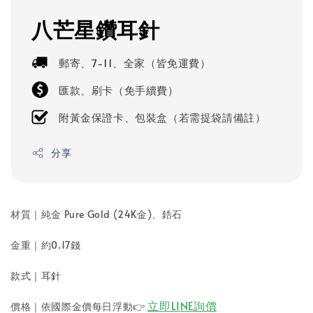
八芒星鑽耳針
郵寄、7-11、全家（皆免運費）
匯款、刷卡（免手續費）
附黃金保證卡、包裝盒（若需提袋請備註）
分享
材質｜純金 Pure Gold (24K金)
、鋯石
金重｜
約0.17錢
款式｜耳針
立即LINE詢價
價格｜依國際金價每日浮動
👉