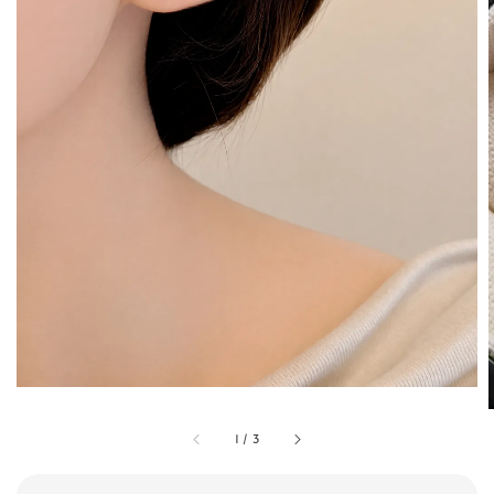
1
/
3