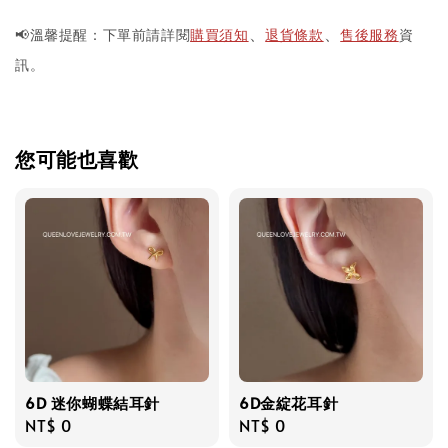
📢溫馨提醒：下單前請詳閱
購買須知
退貨條款
售後服務
資
、
、
訊。
您可能也喜歡
6D 迷你蝴蝶結耳針
6D金綻花耳針
Regular
NT$ 0
Regular
NT$ 0