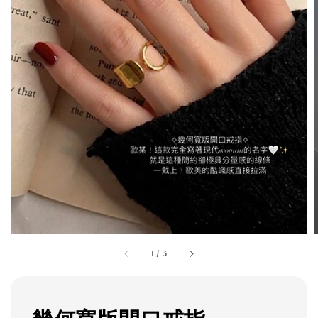
1
/
3