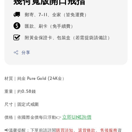
幾何寬版開口戒指
郵寄、7-11、全家（皆免運費）
匯款、刷卡（免手續費）
附黃金保證卡、包裝盒（若需提袋請備註）
分享
材質｜純金 Pure Gold (24K金）
重量｜約0.58錢
尺寸｜固定式戒圍
立即LINE詢價
價格｜依國際金價每日浮動
👉
📢溫馨提醒：下單前請詳閱
購買須知
退貨條款
售後服務
資
、
、