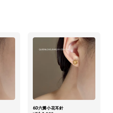
6D六瓣小花耳針