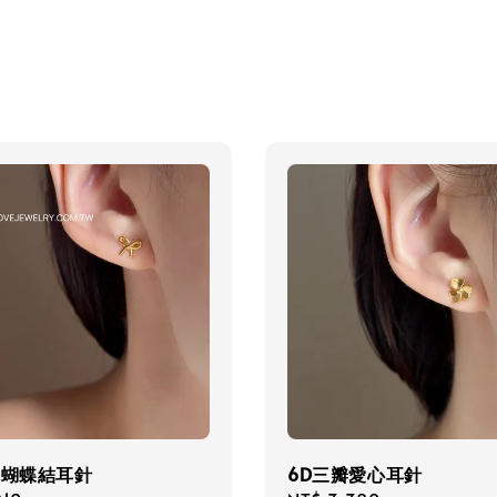
你蝴蝶結耳針
6D三瓣愛心耳針