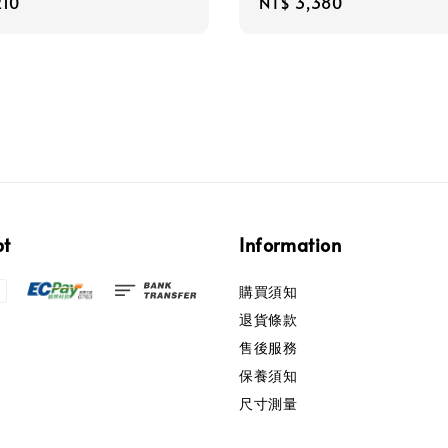
r
210
Regular
NT$ 3,380
price
pt
Information
購買須知
退貨條款
售後服務
保養須知
尺寸測量