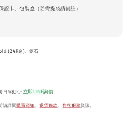
保證卡、包裝盒（若需提袋請備註）
ld (24K金)
、鋯石
立即LINE詢價
每日浮動
👉
前請詳閱
購買須知
退貨條款
售後服務
資訊。
、
、