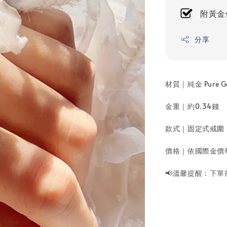
附黃金
分享
材質｜純金 Pure Go
金重｜
約0.34錢
款式｜固定式戒圍
價格｜依國際金價
📢溫馨提醒：下單