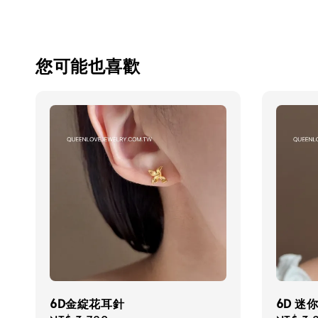
您可能也喜歡
6D金綻花耳針
6D 迷