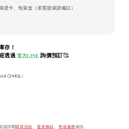
保證卡、包裝盒（若需提袋請備註）
庫存！
迎透過
詢價預訂
🥰
官方LINE
old (24K金）
前請詳閱
購買須知
退貨條款
售後服務
資訊。
、
、