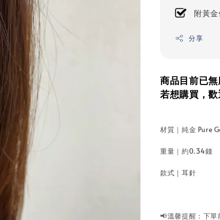
附黃金
分享
商品目前已無
若想購買，歡
材質｜純金 Pure G
重量｜約0.34錢
款式｜耳針
📢溫馨提醒：下單