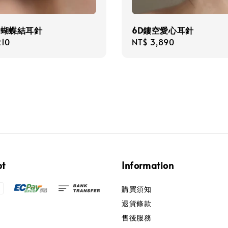
你蝴蝶結耳針
6D鏤空愛心耳針
r
210
Regular
NT$ 3,890
price
pt
Information
購買須知
退貨條款
售後服務