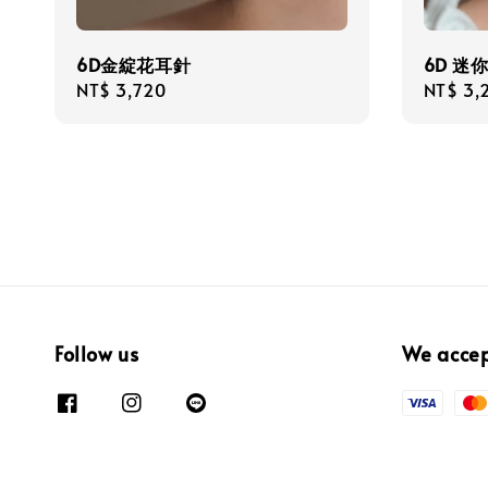
6D金綻花耳針
6D 迷
Regular
NT$ 3,720
Regula
NT$ 3,
price
price
Follow us
We acce