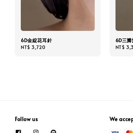
6D金綻花耳針
6D三
Regular
NT$ 3,720
Regula
NT$ 3,
price
price
Follow us
We acce