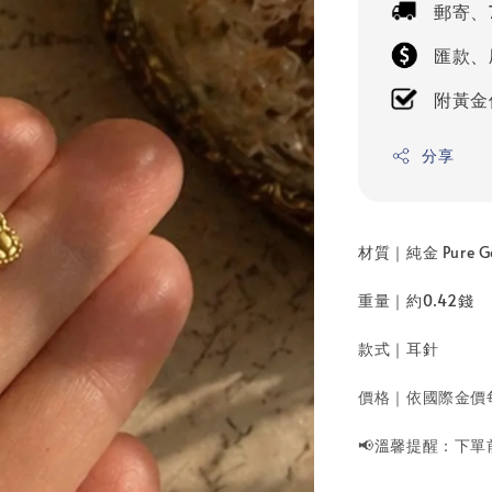
郵寄、
匯款、
附黃金
分享
材質｜純金 Pure G
重量｜約0.42錢
款式｜耳針
價格｜依國際金價
📢溫馨提醒：下單