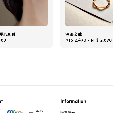
瓣愛心耳針
波浪金戒
r
380
Regular
NT$ 2,490
-
NT$ 2,890
price
pt
Information
購買須知