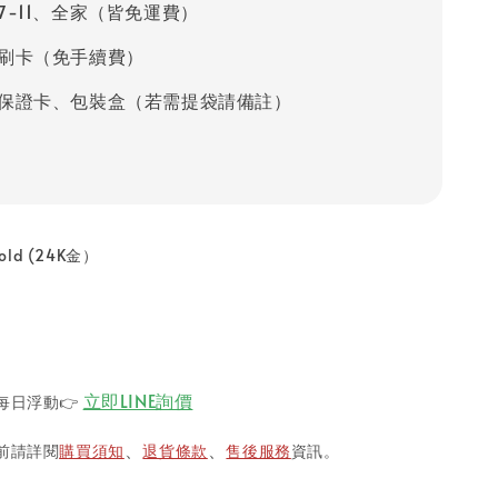
7-11、全家（皆免運費）
刷卡（免手續費）
保證卡、包裝盒（若需提袋請備註）
old (24K金）
立即LINE詢價
每日浮動
👉
前請詳閱
購買須知
退貨條款
售後服務
資訊。
、
、