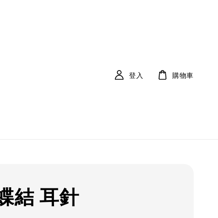
登入
購物車
蝶結 耳針