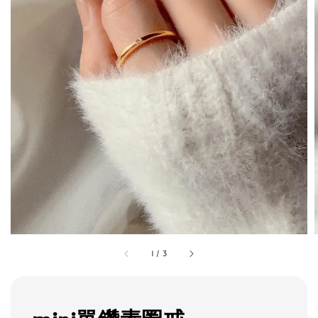
1
/
3