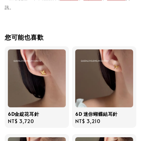
訊。
您可能也喜歡
6D金綻花耳針
6D 迷你蝴蝶結耳針
Regular
NT$ 3,720
Regular
NT$ 3,210
price
price