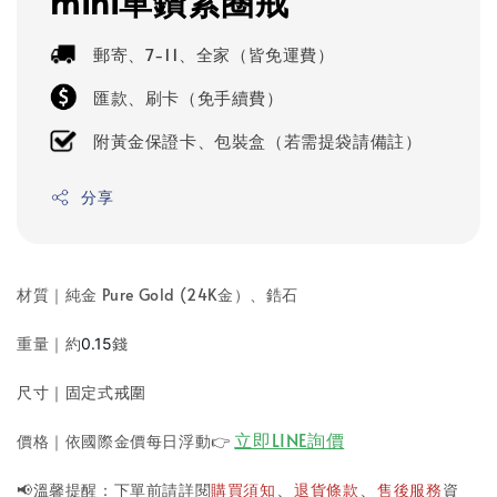
mini單鑽素圈戒
郵寄、7-11、全家（皆免運費）
匯款、刷卡（免手續費）
附黃金保證卡、包裝盒（若需提袋請備註）
分享
材質｜純金 Pure Gold (24K金）
、鋯石
重量｜約
錢
0.15
尺寸｜固定式戒圍
立即LINE詢價
價格｜依國際金價每日浮動
👉
📢溫馨提醒：下單前請詳閱
購買須知
退貨條款
售後服務
資
、
、