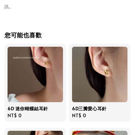
訊。
您可能也喜歡
6D 迷你蝴蝶結耳針
6D三瓣愛心耳針
Regular
NT$ 0
Regular
NT$ 0
price
price