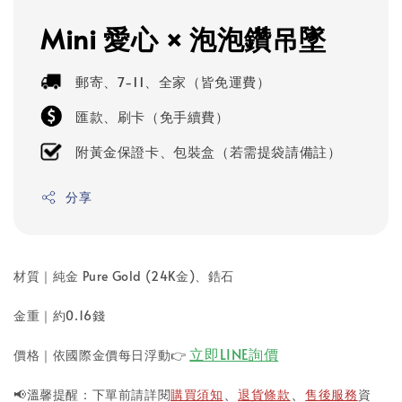
Mini 愛心 × 泡泡鑽吊墜
郵寄、7-11、全家（皆免運費）
匯款、刷卡（免手續費）
附黃金保證卡、包裝盒（若需提袋請備註）
分享
材質｜純金 Pure Gold (24K金)
、鋯石
金重｜約0.16錢
立即LINE詢價
價格｜依國際金價每日浮動
👉
📢溫馨提醒：下單前請詳閱
購買須知
退貨條款
售後服務
資
、
、