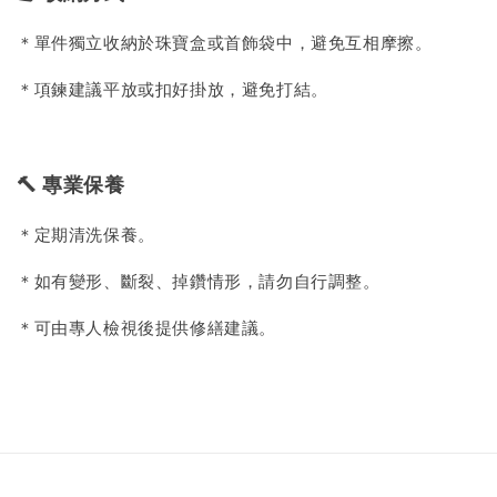
＊單件獨立收納於珠寶盒或首飾袋中，避免互相摩擦。
＊項鍊建議平放或扣好掛放，避免打結。
🔨 專業保養
＊定期清洗保養。
＊如有變形、斷裂、掉鑽情形，請勿自行調整。
＊可由專人檢視後提供修繕建議。