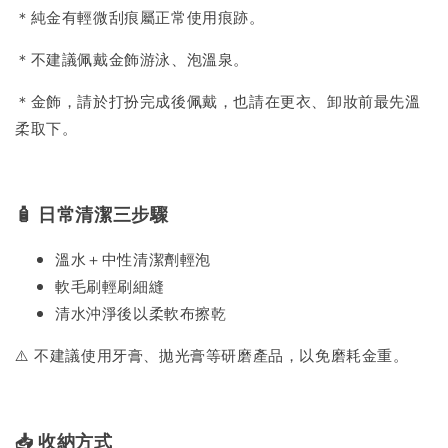
＊純金有輕微刮痕屬正常使用痕跡。
＊不建議佩戴金飾游泳、泡溫泉。
＊金飾，請於打扮完成後佩戴，也請在更衣、卸妝前最先溫
柔取下。
🧴 日常清潔三步驟
溫水＋中性清潔劑輕泡
軟毛刷輕刷細縫
清水沖淨後以柔軟布擦乾
⚠️ 不建議使用牙膏、拋光膏等研磨產品，以免磨耗金重。
📥 收納方式