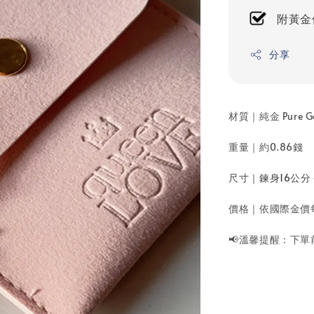
附黃金
分享
材質｜純金 Pure G
重量｜約0.86錢
尺寸｜
鍊身16公分
價格｜依國際金價
📢溫馨提醒：下單