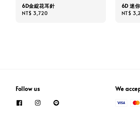
6D金綻花耳針
6D 迷
Regular
NT$ 3,720
Regula
NT$ 3,
price
price
Follow us
We acce