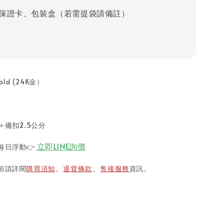
保證卡、包裝盒（若需提袋請備註）
old (24K金）
＋備扣2.5公分
立即LINE詢價
每日浮動
👉
前請詳閱
購買須知
退貨條款
售後服務
資訊。
、
、