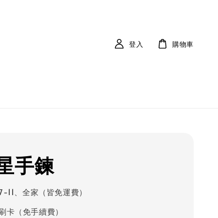
登入
購物車
星手鍊
7-11、全家（皆免運費）
刷卡（免手續費）