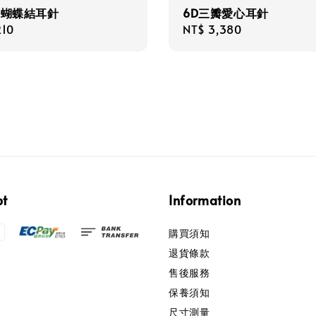
你蝴蝶結耳針
6D三瓣愛心耳針
r
210
Regular
NT$ 3,380
price
pt
Information
購買須知
退貨條款
售後服務
保養須知
尺寸測量