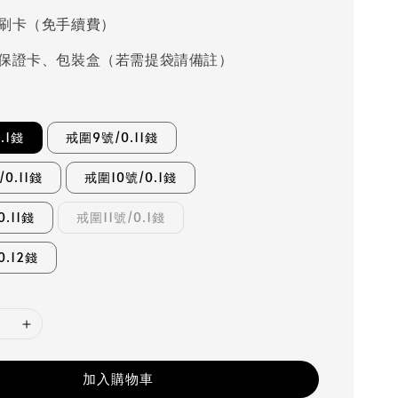
刷卡（免手續費）
保證卡、包裝盒（若需提袋請備註）
.1錢
戒圍9號/0.11錢
0.11錢
戒圍10號/0.1錢
.11錢
戒圍11號/0.1錢
0.12錢
加入購物車