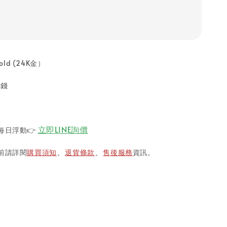
old (24K金）
錢
2
立即LINE詢價
每日浮動
👉
前請詳閱
購買須知
退貨條款
售後服務
資訊。
、
、