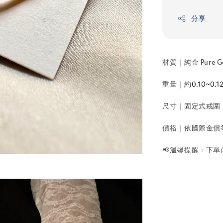
分享
材質｜純金 Pure G
重量｜約
0.10~0.1
尺寸｜固定式戒圍
價格｜依國際金價
📢溫馨提醒：下單