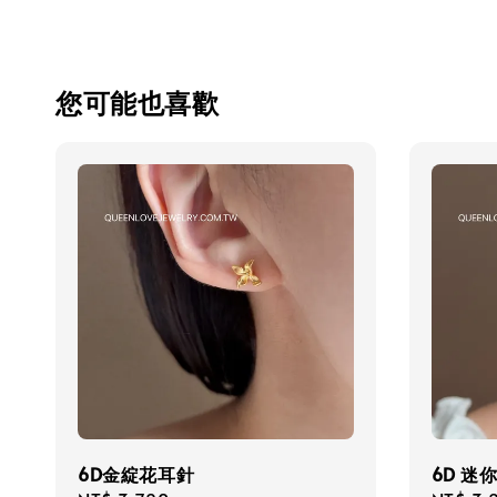
您可能也喜歡
6D金綻花耳針
6D 迷