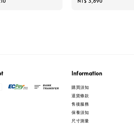
r
210
Regular
NT$ 3,890
price
pt
Information
購買須知
退貨條款
售後服務
保養須知
尺寸測量