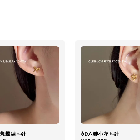
你蝴蝶結耳針
6D六瓣小花耳針