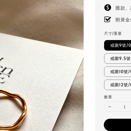
匯款、
附黃金
尺寸/重量
戒圍9號/0
戒圍9.5號/
戒圍10號/0
戒圍12號/
數量