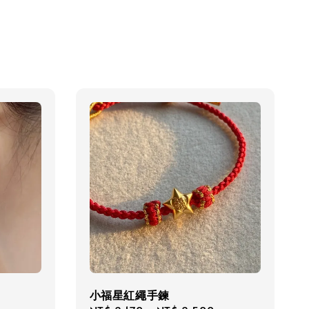
小福星紅繩手鍊