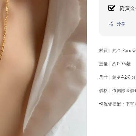
附黃金
分享
材質｜純金 Pure G
重量｜約0.73錢
尺寸｜
鍊身42公
價格｜依國際金價
📢溫馨提醒：下單