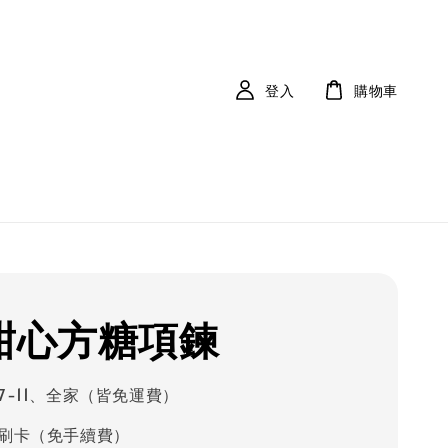
登入
購物車
 甜心方糖項鍊
7-11、全家（皆免運費）
刷卡（免手續費）