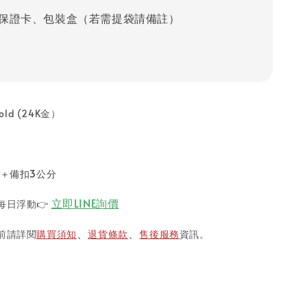
保證卡、包裝盒（若需提袋請備註）
old (24K金）
分＋備扣3公分
立即LINE詢價
每日浮動
👉
前請詳閱
購買須知
退貨條款
售後服務
資訊。
、
、