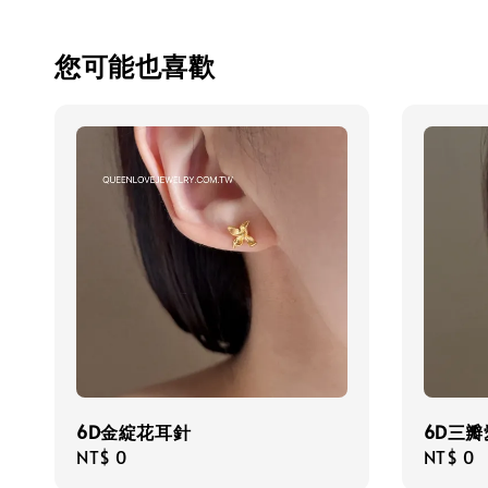
您可能也喜歡
6D金綻花耳針
6D三
Regular
NT$ 0
Regula
NT$ 0
price
price