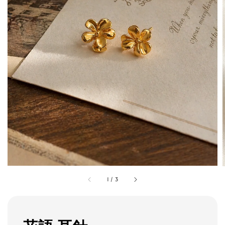
1
/
3