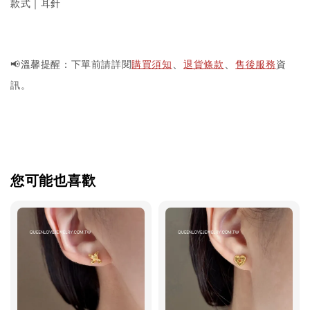
款式｜耳針
📢溫馨提醒：下單前請詳閱
購買須知
退貨條款
售後服務
資
、
、
訊。
您可能也喜歡