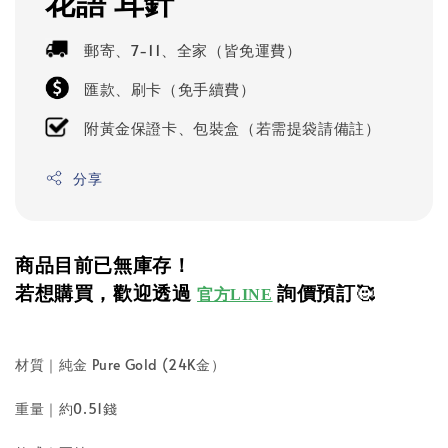
花語 耳針
郵寄、7-11、全家（皆免運費）
匯款、刷卡（免手續費）
附黃金保證卡、包裝盒（若需提袋請備註）
分享
商品目前已無庫存！
若想購買，歡迎透過
詢價預訂
🥰
官方LINE
材質｜純金 Pure Gold (24K金）
重量｜約0.51錢