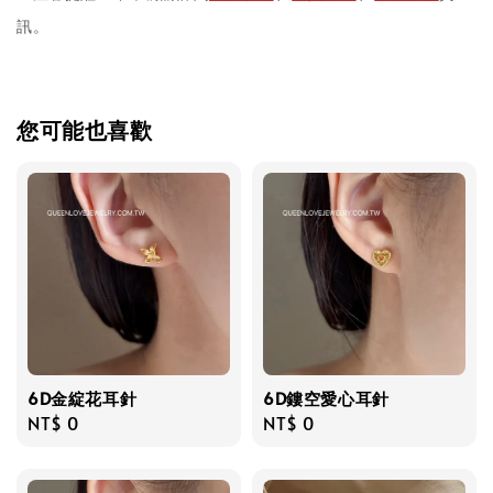
訊。
您可能也喜歡
6D金綻花耳針
6D鏤空愛心耳針
Regular
NT$ 0
Regular
NT$ 0
price
price