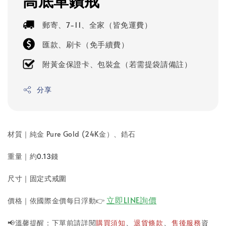
高底單鑽戒
郵寄、7-11、全家（皆免運費）
匯款、刷卡（免手續費）
附黃金保證卡、包裝盒（若需提袋請備註）
分享
材質｜純金 Pure Gold (24K金）
、鋯石
重量｜約
錢
0.13
尺寸｜固定式戒圍
立即LINE詢價
價格｜依國際金價每日浮動
👉
📢溫馨提醒：下單前請詳閱
購買須知
退貨條款
售後服務
資
、
、