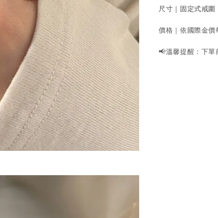
尺寸｜固定式戒圍
價格｜依國際金價
📢溫馨提醒：下單