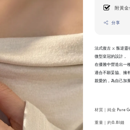
附黃金
分享
法式復古 𝚡 叛逆靈魂
微型皇冠的設計，
在優雅中營造出一
適合不願妥協、擁
親愛的，為自己加冕。
材質｜純金 Pure G
重量｜約0.81錢