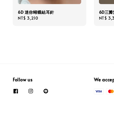
6D 迷你蝴蝶結耳針
6D三
Regular
NT$ 3,210
Regula
NT$ 3,
price
price
Follow us
We acce