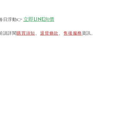
立即LINE詢價
每日浮動
👉
前請詳閱
購買須知
退貨條款
售後服務
資訊。
、
、