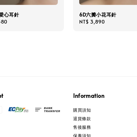
瓣愛心耳針
6D六瓣小花耳針
r
380
Regular
NT$ 3,890
price
pt
Information
購買須知
退貨條款
售後服務
保養須知