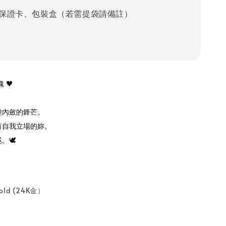
保證卡、包裝盒（若需提袋請備註）
 🖤
種內斂的鋒芒。
有自我立場的妳。
🕊️
old (24K金）